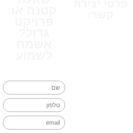
פרטי יצירת
קטנה או
קשר:
פרויקט
מוזמנים להשאיר פרטים או
גדול?
פשוט להתקשר, אשמח
אשמח
לענות :)
לשמוע
אלכסנדרה: 050-
2448742
תשאירו פרטים ומבטיחה
לחזור בכל שאלה או בקשה
דוא"ל:
designet.alex@gmail.com