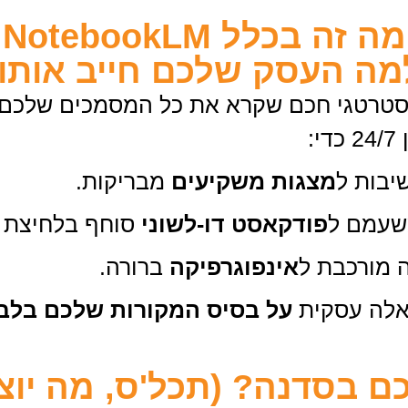
מה זה בכלל NotebookLM
מה העסק שלכם חייב אותו
טרטגי חכם שקרא את כל המסמכים שלכם, 
:
שיבות ל
מצגות משקיעים
מבריקות.
שעמם ל
פודקאסט דו-לשוני
סוחף בלחיצת כ
 מורכבת ל
אינפוגרפיקה
ברורה.
אלה עסקית
על בסיס המקורות שלכם בלב
 בסדנה? (תכל'ס, מה יוצ