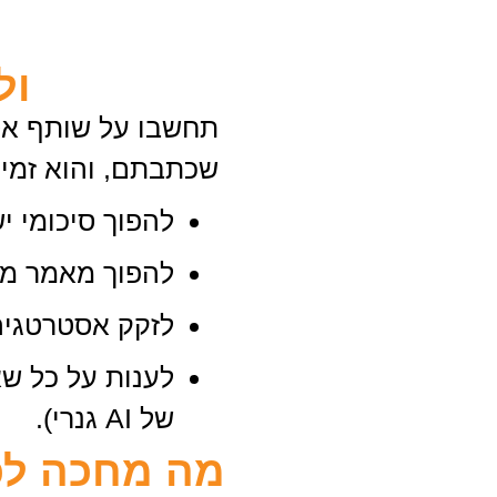
ול
תחשבו על שותף אס
שכתבתם, והוא זמין 24/7 כדי
להפוך סיכומי י
להפוך מאמר מ
לזקק אסטרטגיה
לענות על כל ש
של AI גנרי).
מה מחכה לכם